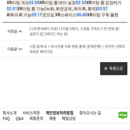
XR미팅 개요
02:09
XR미팅 룸 테마 설정
02:33
XR미팅 룸 입장하기
02:51
XR미팅 룸 기능(녹화, 화면공유, 회의록, 통역)
03:57
AI회의록 기능
05:17
굿모임 XR스페이스
06:40
XR미팅 구독 플랜
[나우앤서베이 리뷰} 디지털거북이, 구글폼 가져오기 한 번에 끝!
이전글
설문지 업그레이드 하는 법!
시험 출제 AI + 응시자별 자동 랜덤 출제 (문제은행) = 온라인 시험의
다음글
새로운 패러다임
목록으로
회사소개
서비스약관
개인정보처리방침
찾아오시는 길
FAQ
Q&A
제휴문의
채용
메일상담