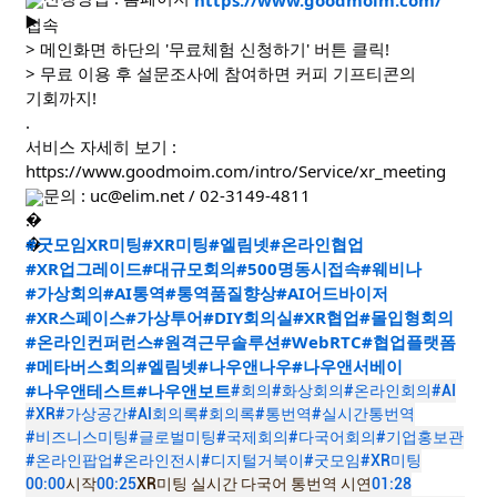
https://www.goodmoim.com/
접속
> 메인화면 하단의 '무료체험 신청하기' 버튼 클릭!
> 무료 이용 후 설문조사에 참여하면 커피 기프티콘의
기회까지!
.
서비스 자세히 보기 :
https://www.goodmoim.com/intro/Service/xr_meeting
문의 : uc@elim.net / 02-3149-4811
.
#굿모임XR미팅
#XR미팅
#엘림넷
#온라인협업
#XR업그레이드
#대규모회의
#500명동시접속
#웨비나
#가상회의
#AI통역
#통역품질향상
#AI어드바이저
#XR스페이스
#가상투어
#DIY회의실
#XR협업
#몰입형회의
#온라인컨퍼런스
#원격근무솔루션
#WebRTC
#협업플랫폼
#메타버스회의
#엘림넷
#나우앤나우
#나우앤서베이
#나우앤테스트
#나우앤보트
#회의
#화상회의
#온라인회의
#AI
#XR
#가상공간
#AI회의록
#회의록
#통번역
#실시간통번역
#비즈니스미팅
#글로벌미팅
#국제회의
#다국어회의
#기업홍보관
#온라인팝업
#온라인전시
#디지털거북이
#굿모임
#XR미팅
00:00
시작
00:25
XR미팅 실시간 다국어 통번역 시연
01:28