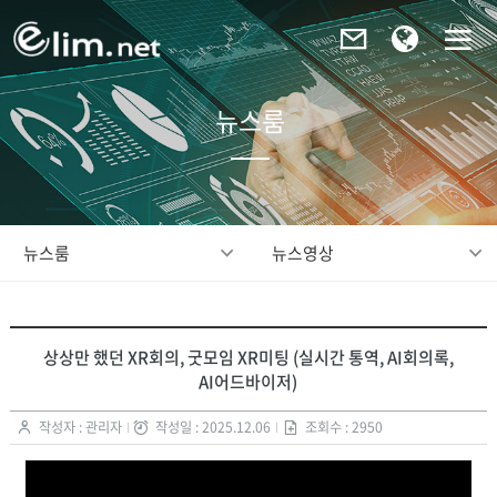
뉴스룸
뉴스룸
뉴스영상
상상만 했던 XR회의, 굿모임 XR미팅 (실시간 통역, AI회의록,
AI어드바이저)
작성자 : 관리자
작성일 : 2025.12.06
조회수 : 2950