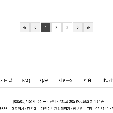
1
2
3
시는 길
FAQ
Q&A
제휴문의
채용
메일상
[08501]서울시 금천구 가산디지털1로 205 KCC웰츠밸리 14층
7656
대표이사 : 한환희
개인정보관리책임자 : 장보영
TEL : 02-3149-4