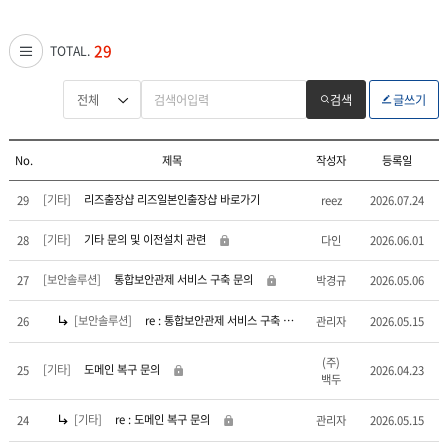
29
TOTAL.
검색
글쓰기
No.
제목
작성자
등록일
[기타]
리즈출장샵 리즈일본인출장샵 바로가기
29
reez
2026.07.24
[기타]
기타 문의 및 이전설치 관련
28
다인
2026.06.01
[보안솔루션]
통합보안관제 서비스 구축 문의
27
박경규
2026.05.06
[보안솔루션]
re : 통합보안관제 서비스 구축 문의
26
관리자
2026.05.15
(주)
[기타]
도메인 복구 문의
25
2026.04.23
백두
[기타]
re : 도메인 복구 문의
24
관리자
2026.05.15