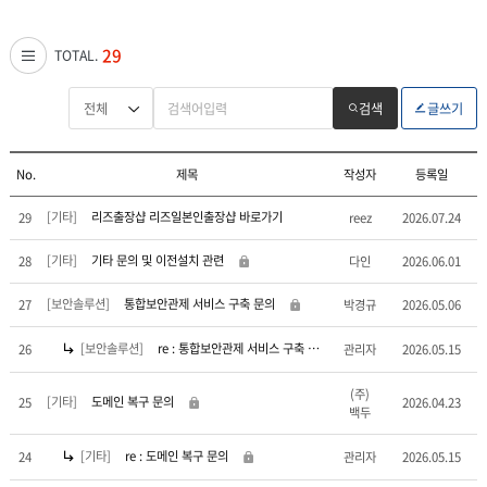
29
TOTAL.
검색
글쓰기
No.
제목
작성자
등록일
[기타]
리즈출장샵 리즈일본인출장샵 바로가기
29
reez
2026.07.24
[기타]
기타 문의 및 이전설치 관련
28
다인
2026.06.01
[보안솔루션]
통합보안관제 서비스 구축 문의
27
박경규
2026.05.06
[보안솔루션]
re : 통합보안관제 서비스 구축 문의
26
관리자
2026.05.15
(주)
[기타]
도메인 복구 문의
25
2026.04.23
백두
[기타]
re : 도메인 복구 문의
24
관리자
2026.05.15