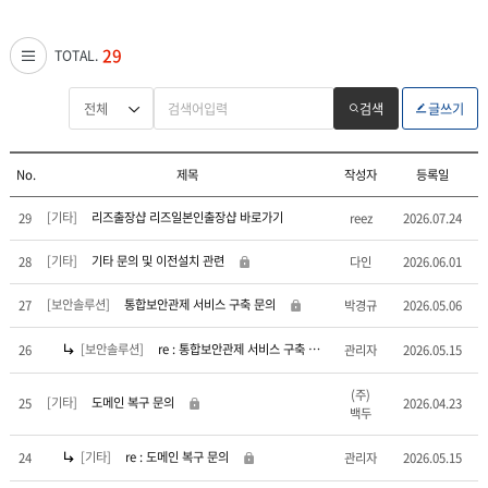
29
TOTAL.
검색
글쓰기
No.
제목
작성자
등록일
[기타]
리즈출장샵 리즈일본인출장샵 바로가기
29
reez
2026.07.24
[기타]
기타 문의 및 이전설치 관련
28
다인
2026.06.01
[보안솔루션]
통합보안관제 서비스 구축 문의
27
박경규
2026.05.06
[보안솔루션]
re : 통합보안관제 서비스 구축 문의
26
관리자
2026.05.15
(주)
[기타]
도메인 복구 문의
25
2026.04.23
백두
[기타]
re : 도메인 복구 문의
24
관리자
2026.05.15