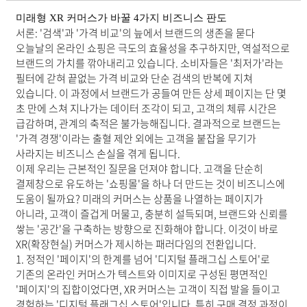
미래형 XR 커머스가 바꿀 4가지 비즈니스 판도
서론: '검색'과 '가격 비교'의 늪에서 브랜드의 생존을 묻다
오늘날의 온라인 쇼핑은 극도의 효율성을 추구하지만, 역설적으로
브랜드의 가치를 깎아내리고 있습니다. 소비자들은 '최저가'라는
필터에 갇혀 끝없는 가격 비교와 단순 검색의 반복에 지쳐
있습니다. 이 과정에서 브랜드가 공들여 만든 상세 페이지는 단 몇
초 만에 스쳐 지나가는 데이터 조각이 되고, 고객의 체류 시간은
급감하며, 관계의 축적은 불가능해집니다. 결과적으로 브랜드는
'가격 경쟁'이라는 출혈 제안 외에는 고객을 붙잡을 무기가
사라지는 비즈니스 손실을 겪게 됩니다.
이제 우리는 근본적인 질문을 던져야 합니다. 고객을 단순히
결제창으로 유도하는 '쇼핑몰'을 하나 더 만드는 것이 비즈니스에
도움이 될까요? 미래의 커머스는 상품을 나열하는 페이지가
아니라, 고객이 즐겁게 머물고, 충분히 설득되며, 브랜드와 신뢰를
쌓는 '공간'을 구축하는 방향으로 진화해야 합니다. 이것이 바로
XR(확장현실) 커머스가 제시하는 패러다임의 전환입니다.
1. 정적인 '페이지'의 한계를 넘어 '디지털 플래그십 스토어'로
기존의 온라인 커머스가 텍스트와 이미지로 구성된 평면적인
'페이지'의 집합이었다면, XR 커머스는 고객이 직접 발을 들이고
경험하는 '디지털 플래그십 스토어'입니다. 특히 구매 결정 과정이