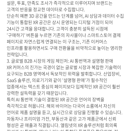
설문, 투표, 만족도 조사가 즉각적으로 이루어지며 브랜드는
고객의 반응을 정교한 데이터로 수집합니다.
단순히 예쁜 3D 공간을 만드는 단계를 넘어, AI 상담과 데이터 수집
기능이 통합된 XR 공간은 상시 운영되는 디지털 거점이 되어
24시간 고객을 응대합니다. 고객이 충분히 설득된 시점에
'구매하기' 버튼을 누르면 기존의 자사몰이나 스마트스토어 결제
페이지로 자연스럽게 연결되는 이 구조는, 기존 이커머스
인프라를 활용하면서도 구매 전환율을 비약적으로 높이는 영리한
전략입니다.
3. 글로벌 B2B 시장의 게임 체인저: AI 통번역과 설명형 판매
XR 커머스의 진가는 국경이 없는 글로벌 시장과 복잡한 기술력이
요구되는 B2B 영역에서 독보적인 위력을 발휘합니다. 산업장비,
SaaS 솔루션, 의료기기와 같이 '설명형 판매'가 필수적인
업종에서는 텍스트 중심의 페이지보다 입체적인 XR 공간이 훨씬
강력한 설득력을 갖기 때문입니다.
특히 AI 통번역 기술이 결합된 XR 공간은 언어의 장벽을
즉각적으로 허뭅니다. 해외 바이어는 다국어 쇼룸에서 자신의
언어로 제품 설명을 듣고, 실시간으로 상담을 진행할 수 있습니다.
자동차나 프리미엄 가전, 부동산과 같은 고가 제품군에서 신뢰
형성은 곧 매출과 직결됩니다. 엘림넷의 XR 솔루션처럼 회의록