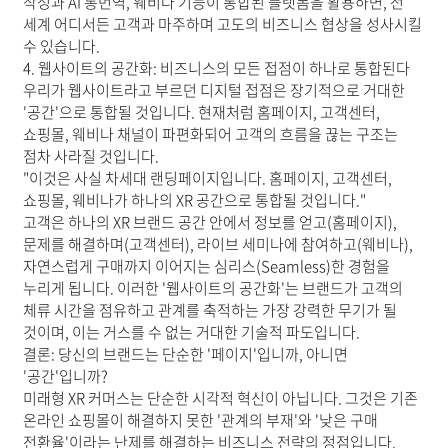
작성과 AI 통번역, 웨비나 기능이 통합된 플랫폼을 활용하면, 전
세계 어디서든 고객과 마주하며 고도의 비즈니스 협상을 성사시킬
수 있습니다.
4. 웹사이트의 공간화: 비즈니스의 모든 접점이 하나로 통합된다
우리가 웹사이트라고 부르던 디지털 접점은 장기적으로 거대한
'공간'으로 통합될 것입니다. 현재처럼 홈페이지, 고객센터,
쇼핑몰, 웨비나 채널이 파편화되어 고객의 흐름을 끊는 구조는
점차 사라질 것입니다.
"이것은 사실 차세대 랜딩페이지입니다. 홈페이지, 고객센터,
쇼핑몰, 웨비나가 하나의 XR 공간으로 통합될 것입니다."
고객은 하나의 XR 브랜드 공간 안에서 정보를 얻고(홈페이지),
문제를 해결하며(고객센터), 라이브 세미나에 참여하고(웨비나),
자연스럽게 구매까지 이어지는 심리스(Seamless)한 경험을
누리게 됩니다. 이러한 '웹사이트의 공간화'는 브랜드가 고객의
체류 시간을 점유하고 관계를 축적하는 가장 강력한 무기가 될
것이며, 이는 거스를 수 없는 거대한 기술적 파도입니다.
결론: 당신의 브랜드는 단순한 '페이지'입니까, 아니면
'공간'입니까?
미래형 XR 커머스는 단순한 시각적 혁신이 아닙니다. 그것은 기존
온라인 쇼핑몰이 해결하지 못한 '관계의 부재'와 '낮은 구매
전환율'이라는 난제를 해결하는 비즈니스 전략의 정점입니다.