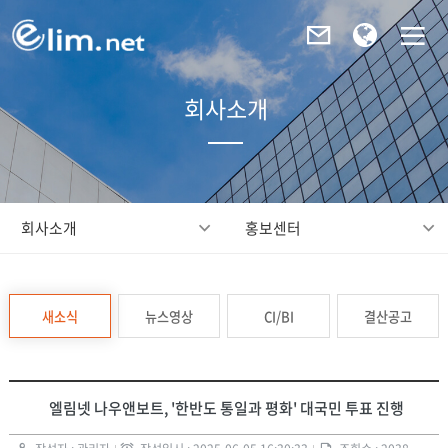
회사소개
회사소개
홍보센터
새소식
뉴스영상
CI/BI
결산공고
엘림넷 나우앤보트, '한반도 통일과 평화' 대국민 투표 진행