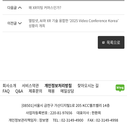
다음글
왜 XR미팅 커머스인가?
엘림넷, AI와 XR 기술 융합한 ‘2025 Video Conference Korea’
이전글
성황리 개최
목록으로
회사소개
서비스약관
개인정보처리방침
찾아오시는 길
FAQ
Q&A
제휴문의
채용
메일상담
[08501]서울시 금천구 가산디지털1로 205 KCC웰츠밸리 14층
사업자등록번호 : 220-81-97656
대표이사 : 한환희
개인정보관리책임자 : 장보영
TEL : 02-3149-4900
FAX : 02-3149-4998