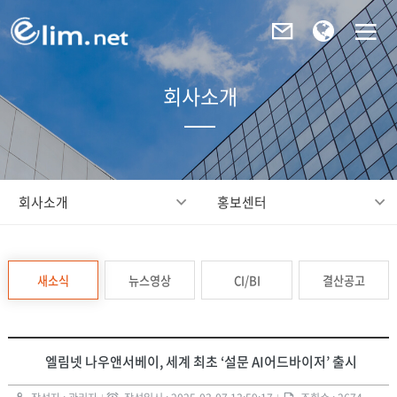
회사소개
회사소개
홍보센터
새소식
뉴스영상
CI/BI
결산공고
엘림넷 나우앤서베이, 세계 최초 ‘설문 AI어드바이저’ 출시